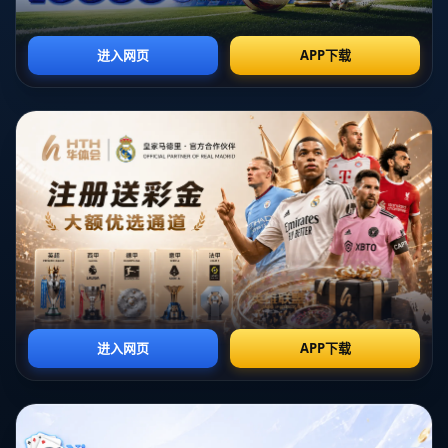
席上一片歡聲雷動。
另一場值得關注的是那不勒斯對陣AC米蘭。那不勒斯以快速
的傳球和刁鑽的射門立於不敗之地，他們的中場如同一台精
密運作的機器，將控球權牢牢把握。在這一場對決中，*AC
米蘭*的防線承受著巨大壓力，然而他們憑藉頑強的鬥志幾次
挽回了局勢，最終在補時階段上演絕殺，令人大呼過癮。
**數據分析：數字的語言**
透過本輪賽事的數據，我們可以更加全面地了解球隊的表
現。**進球數**方面，尤文圖斯和羅馬的比賽共打入5球，堪
稱本輪*最具觀賞性*的對決。而在控球率方面，那不勒斯的
60%控球率顯示了他們對比賽的掌控能力。這樣的數據顯示
了現代足球中**技術流與戰術設計**的至關重要。
**球員表現：明星閃耀的舞台**