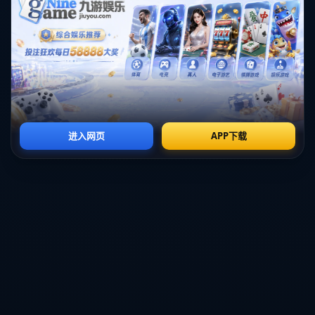
本輪賽事中，幾位球員的出色表現讓人難忘。尤文的主力前
鋒在比賽中梅開二度，展現了其不凡的射門技巧與跑位能
力。而*羅馬的中場核心*通過精妙的傳球和無懈可擊的拦
截，持續威脅著尤文的後防線。此外，那不勒斯的邊鋒憑藉
其速度優勢，不斷在邊路創造機會，成為球隊的進攻發起
點。