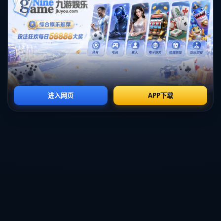
关注点。中国队在比赛中使用的高科技滑冰鞋和服装，不仅
减少了阻力，更帮助运动员以更佳姿势滑行。此外，中国滑
冰首次应用数据分析技术，通过对运动员的实时数据追踪和
分析，找出问题并迅速调整战略，大大提升了比赛的效果。
**国际视野：挑战与机遇并存**
中国速度滑冰在亚冬会的成功只是一个开始。在国际赛场
上，中国队还面临许多强劲对手的挑战。然而，这也为中国
运动员提供了更多学习和成长的机会。一位业内人士指出，
唯有始终保持谦逊与进取的态度，才能够在变化莫测的国际
冰雪体育舞台上不断破冰前行。
综观整个亚冬会的表现，中国队正在速度滑冰领域崭露头
角。*他们的努力和成就不仅鼓舞了无数中国观众，也为亚洲
速度滑冰的发展注入了新的活力*。未来，中国速度滑冰将在
更大的舞台上展现其实力，与世界各国优秀选手一决高下。