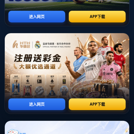
培养与饮食营养的管理，这些都为运动员的优异表现提供了
坚强后盾。**尤其是心理素质的提升**，使得运动员在面对重
大比赛时能更好地发挥水平。
**运动员风采：青春与实力的交融**
此次比赛中，夺得金牌的是年轻的滑冰新星李华。*李华以惊
人的速度和稳定的发挥，以领先对手数秒的优势，轻松摘得
金牌*。赛后，李华表示，她将继续努力，争取在更大的国际
赛场上为国争光。银牌和铜牌则分别被经验丰富的王敏和刚
刚崭露头角的新人赵丹摘得，她们的成功充分展示了中国速
度滑冰的深厚底蕴。
**科技助力，打造竞争优势**
除了运动员的辛勤付出与自身实力，中国速度滑冰的成功也
得益于高科技的助力。如今，**运动装备的创新**已成为一大