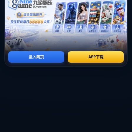
为比赛中的一个亮点。如此高效的得分能力充分展现了希尔
德在赛场上的沉稳和应变能力。
**小贾伦-杰克逊的壮举**
尽管灰熊队未能取得胜利，但小贾伦-杰克逊的表现无疑是值
得称赞的。他全场砍下**32分和6个篮板**，几乎凭借一己之
力与勇士抗衡。他在篮下的统治力，以及关键时刻的得分表
现，让人看到了灰熊未来可期的希望。尽管失败，但小贾伦
的表现说明了**年轻球员的无限潜力和成长空间**。
**团队合作的重要性**
勇士的胜利不仅仅是个别球员的表现，更依赖于整个团队的
默契与努力。**篮球是一项团队运动**，在比赛中，勇士的团
队配合显现得淋漓尽致。通过聪明的传导球、良好的空间
感，以及每名球员都愿意为队友创造更好的得分机会，使他
们在场上游刃有余。这场比赛是团队协作与个人天赋的完美