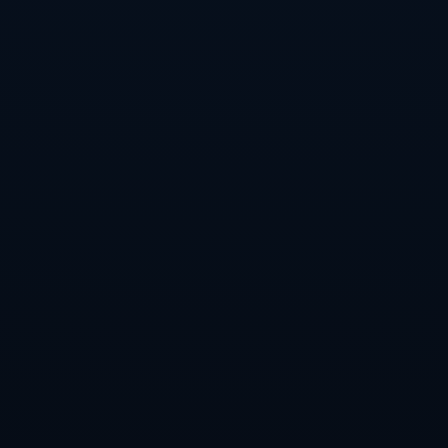
她每次面对强敌时都能化险为夷。这种特质使得她在比赛中
的临场调整能力和战略眼光成为众多球员学习和模仿的对
象。
### 柔中带刚，亚洲网坛的先行者
作为亚洲的优秀网球选手，谢淑薇不仅仅是一名运动员，更
是亚洲网坛的标杆。她用自己的实力证明了，即使面对世界