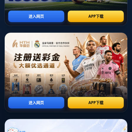
这场胜利不仅是对谢淑薇个人技术的肯定，也是她长期坚持
与努力的结果。在网球双打项目中，**双打搭档间的默契和
战略是获胜的关键因素**。谢淑薇通过不断调整和尝试，找
到了与现任搭档的最佳战术配置，这也是她能够闯入决赛的
重要原因之一。
### 决赛前景与卫冕期待