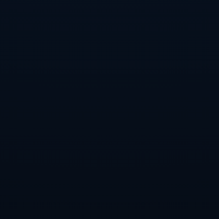
### **案例分析：勝利文化的效應傳承**
歷史上有太多例子證明，“勝利文化”的延續對於球隊穩定崛起
起著多麼關鍵的作用。比如2010年代的巴塞羅那，他們之所
以能從瓜迪奧拉的時代一路延續到恩里克的崛起，就是因為
擁有哈維、伊涅斯塔等帶有夢三時代“DNA”的人。而切爾西
的藍軍精神走過穆里尼奧、孔蒂到圖赫爾時代，則體現了由