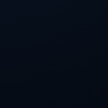
年来多名新秀崭露头角的背后，是俱乐部完善的培训