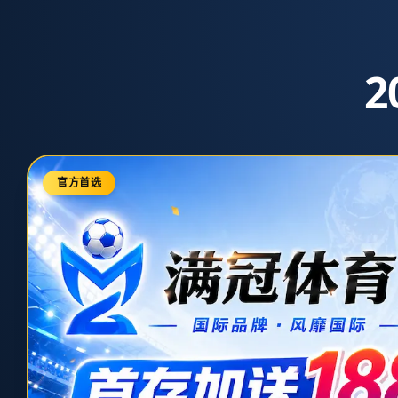
首页
首页
>
新闻中心
新闻中心
公司新闻
**皇马
行业资讯
在一场扣
强。**