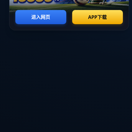
作为皇马
比赛中展
际行动告
然而，这
球队锁定
球证明了
从本场比
的灵活性
式将有助