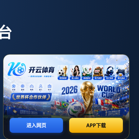
联系热线：010-8088752
联系我们
级国王杯四强.
pg电子网站
2026-06-18T18:33:21+08:00
的出色表现和小将的绝杀，险胜对手晋级国王杯四
迷们津津乐道的话题。这场比赛不仅彰显了皇马在球场