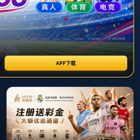
实力，也展示了年轻球员逐渐崛起的重要性。