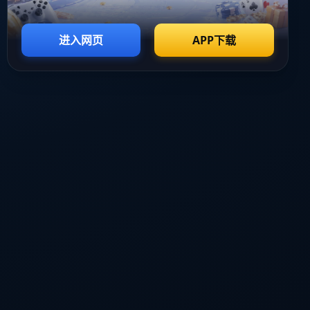
拥有丰富比赛经验的**克罗地亚中场大师**，在
**为皇马打开了胜利的序章。莫德里奇用自己的实
。
键时刻的绝杀**不仅点燃了全场观众的热情，也为
成功地为球队在最后时刻抢得宝贵的胜利。这一进
。
与新秀间的完美配合**不仅让球队在战术上拥有更大
员的活力，为球队带来了新的活力与希望。这一模