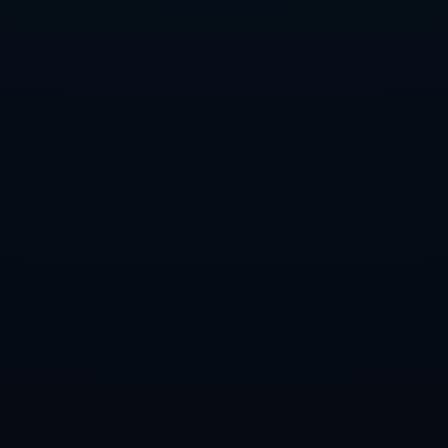
养与技术支持的迫切需求，得到当地高度赞誉。
---
## **巩固“人类命运共同体”理念，推动“一带一路”共赢发展**
无论是斯里兰卡，还是尼泊尔，潘岳此次率团访问的核心主
旨都离不开一个关键词——**“共赢”**。中国通过双边合作协
议的逐步落实，深化了与南亚国家的关系，同时为“一带一路”
倡议注入更多实质内容。
***背景剖析***：当前全球经济下行压力持续，发展中国家面
临相同挑战：基础设施薄弱、民生改善压力巨大。在此背景
下，中国提供的资金、技术、人才与政策支持，成为了斯里
兰卡和尼泊尔在全球竞争中实现追赶的重要助力。而对于中
国而言，加强与南亚国家的合作，也有助于维护稳定的地区
环境，同时为中国企业“走出去”创造更多机会。
潘岳在访谈中表示：“中斯、中尼的合作不仅是国家间的合