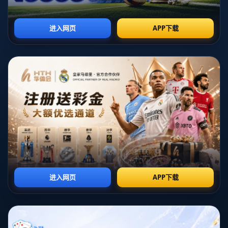
斯合作关系在区域发展中的重要性。
在访斯期间，中方与斯里兰卡展开了多领域深入交流，不仅
巩固了现有的港口建设项目，还签署了新的合作协议。例
如，科伦坡港口城项目作为“一带一路”标志性工程，在双边会
谈中再度被提及。**科伦坡港的现代化建设展现了中国技术
及资本的注入如何助力发展中国家实现经济转型。**
此外，潘岳还特别强调文化交流在国家间关系中的独特作
用。他与斯里兰卡政府官员共同出席了一场佛教文化论坛。
这场活动有效加强了中斯两国的民间友谊，进一步奠定了长
远合作的社会基础。
---