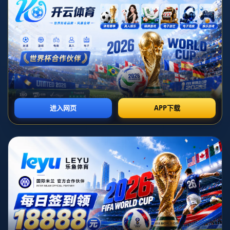
# 潘岳率团访问斯里兰卡和尼泊尔：深化友好合作，共促区
域发展
在当前充满变革的国际局势下，中国与南亚国家之间的合作
尤为关键。**近日，国务院侨务办公室主任潘岳率领中国代
表团访问斯里兰卡和尼泊尔**，这次访问备受关注，成为深
化中国与南亚国家友好关系的标志性事件。潘岳此行的重点
在于推动务实合作、加强文化交流以及深化“一带一路”倡议下
的区域共赢发展。这不仅对中、斯、尼三国关系意义重大，
也为全球多边协作提供了一个成功范例。
---
## **加强双边与三边合作：斯里兰卡侧的友好信号**
斯里兰卡地处印度洋中心，是“一带一路”倡议的重要支点。长
期以来，中国与斯里兰卡在港口建设、基础设施开发以及文
化交流等领域都有密切合作。此次潘岳率团访问，凸显了中