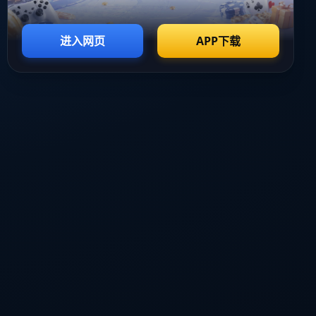
在中超期间，他有效地融合了欧洲足球的先进理念
重庆力帆设计了一套“高压逼抢加快速反击”的战
建期的印尼国家队来说，是极其宝贵的财富。
尼足球的重视，使得印尼在国际赛场上逐渐崭露头
队最渴望的拼图之一。值得注意的是，印尼足协对于