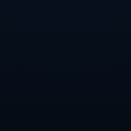
的引入，既是为了改善球队的技战术水平，也是为了进一步推行