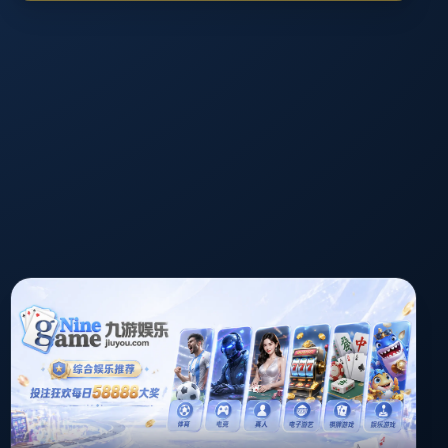
可谓多元化。从中超到西甲，再到如今的印尼足协，他
帆，凭借他富有创意的战术思想和对球队的整体性
目中的印象标签。
为其发展的重要方向。在这样的大环境下，小克鲁
的加盟，更是印尼足协对其未来发展的一个长远投
并为培养青训人才提供专业指导。