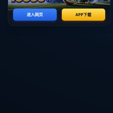
**案例
小克鲁伊
与中国本
术，使得
当下的印
角。而*