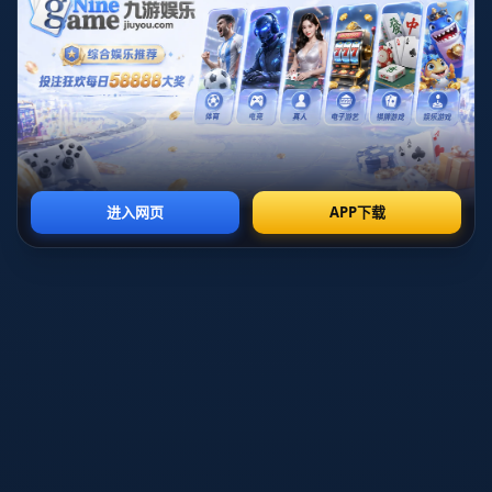
省内重点中学与专业体校协同 培养了一批身体基础扎实 技战
术理解到位的球员 这些球员在进入U20之前 已经经历了省联
赛 区域邀请赛及多次跨省交流赛的磨炼 因此当他们站上全运
会的舞台 时刻已经准备好接住压力 并把压力转化为战斗力
这一点在决赛阶段表现得十分明显
战术成熟度 湖北U20的场上控制力
从技战术层面看 湖北U20男足勇夺冠军 并非依靠某一两场的
爆发挥 他们贯穿整个赛事的核心特征是节奏把控能力与整体
协同意识 在多数比赛中 湖北队都展现出对中场区域极强的控
制力 通过三中场的轮转 与两翼插上的联动 实现了攻守转换
的高效与流畅 这种团队化打法 让对手很难用盯防某一个核心
球员的方式来限制湖北队的整体输出
尤其值得注意的是 这支球队在关键节点展现出的冷静 他们并