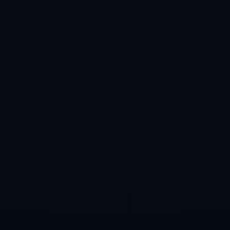
这方面做了大量细致工作 通过与高校的合作 给予球员更宽广
的未来通道 这种更稳定的预期 也在一定程度上缓解了他们在
成长期的心理焦虑 让他们能更专注在训练场上提升自己
精神气质 湖北元素的独特表达
谈到湖北U20男足创队史全运会男足首冠 很多人会提到一个
词 坚韧 这种坚韧来自地域文化 也来自队伍在长期竞争中累
积的心理肌肉 湖北足球曾有过高光 也经历过低谷 对很多年
轻球员而言 他们听过长辈讲起过往的辉煌 也亲眼看到现实中
的起伏 这种鲜明的对比 反而让他们更加理解“重建”与“再出
发”的意义 因而在训练与比赛中 更愿意把每一次扑救 每一次
拼抢 当成改变命运的机会
这种精神在决赛最后阶段体现得淋漓尽致 当对手在落后情况
下发起全线反扑 湖北队后防线承受巨大压力 但队员们并没有