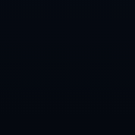
高舞台 有人可能选择在高校赛场继续书写自己的足球故事 但
他们共同完成的一件事 已经载入湖北足球史册 那就是用一座
全运会男足首冠 改变外界看待湖北青训的方式 也激励更多本
土少年敢于把足球当成一条可以认真付出的道路 对那些尚在
启蒙阶段的孩子而言 眼前有了近在咫尺的榜样 而不是遥远的
故事
因此 当我们再次提到湖北U20男足勇夺冠军时 不必只停留在
“历史性首冠”的表述上 更应该看到背后那条 从默默耕耘到厚
积薄发 的成长曲线 这条曲线连接着教练员 夜晚加班的战术
板 球员们反复练习的每一次射门与防守 也连接着看台上 那
些始终不离不弃的普通球迷 湖北U20完成了属于他们这一代
的回答 接下来 轮到更多后来者 在这条已经被照亮的道路上
继续向前